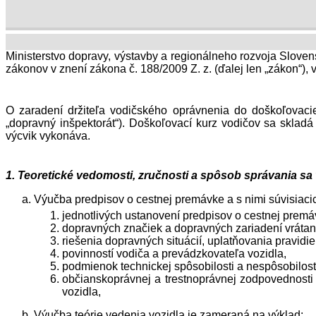
Ministerstvo dopravy, výstavby a regionálneho rozvoja Sloven
zákonov v znení zákona č. 188/2009 Z. z. (ďalej len „zákon“),
O zaradení držiteľa vodičského oprávnenia do doškoľovacie
„dopravný inšpektorát“). Doškoľovací kurz vodičov sa sklad
výcvik vykonáva.
1. Teoretické vedomosti, zručnosti a spôsob správania sa
Výučba predpisov o cestnej premávke a s nimi súvisiaci
jednotlivých ustanovení predpisov o cestnej premá
dopravných značiek a dopravných zariadení vrátan
riešenia dopravných situácií, uplatňovania pravidie
povinností vodiča a prevádzkovateľa vozidla,
podmienok technickej spôsobilosti a nespôsobilo
občianskoprávnej a trestnoprávnej zodpovednost
vozidla,
Výučba teórie vedenia vozidla je zameraná na výklad: