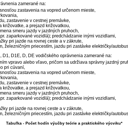
právnenia zamerané na:
resnosťou zastavenia na vopred určenom mieste,
rkovania,
du, zastavenie v cestnej premávke,
a križovatke, a prejazd križovatkou,
zmena smeru jazdy v jazdných pruhoch,
pr. zaparkované vozidlá); predchádzanie inými vozidlami,
ky pri jazde na rovnej ceste a v zákrute,
 železničným priecestím, jazdu pri zastávke električky/autobu
CE, D1, D1E, D, DE vodičského oprávnenia zamerané na:
ím vpravo alebo vľavo, pričom sa udržiava správny jazdný pru
o pri cúvaní,
resnosťou zastavenia na vopred určenom mieste,
rkovania,
du, zastavenie v cestnej premávke,
a križovatke, a prejazd križovatkou,
zmena smeru jazdy v jazdných pruhoch,
pr. zaparkované vozidlá); predchádzanie inými vozidlami,
ky pri jazde na rovnej ceste a v zákrute,
 železničným priecestím, jazdu pri zastávke električky/autobu
Tabuľka - Počet hodín výučby teórie a praktického výcviku*