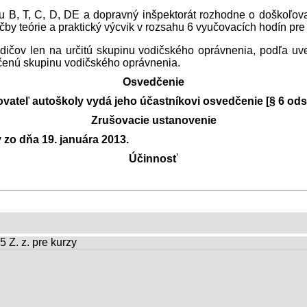
nu B, T, C, D, DE a dopravný inšpektorát rozhodne o doškoľo
čby teórie a praktický výcvik v rozsahu 6 vyučovacích hodín p
ičov len na určitú skupinu vodičského oprávnenia, podľa uv
určenú skupinu vodičského oprávnenia.
Osvedčenie
teľ autoškoly vydá jeho účastníkovi osvedčenie [§ 6 ods. 
Zrušovacie ustanovenie
zo dňa 19. januára 2013.
Účinnosť
Z. z. pre kurzy