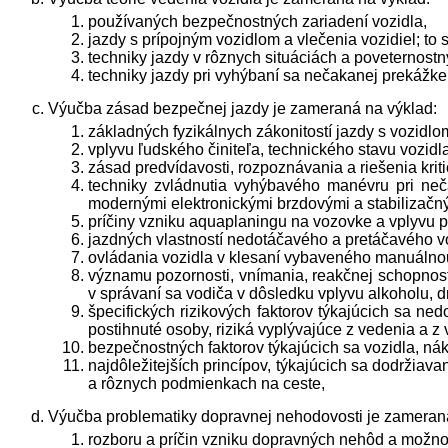
používaných bezpečnostných zariadení vozidla,
jazdy s prípojným vozidlom a vlečenia vozidiel; to
techniky jazdy v rôznych situáciách a poveternos
techniky jazdy pri vyhýbaní sa nečakanej prekážke 
Výučba zásad bezpečnej jazdy je zameraná na výklad:
základných fyzikálnych zákonitostí jazdy s vozidl
vplyvu ľudského činiteľa, technického stavu vozidl
zásad predvídavosti, rozpoznávania a riešenia krit
techniky zvládnutia vyhýbavého manévru pri neča
modernými elektronickými brzdovými a stabilizačn
príčiny vzniku aquaplaningu na vozovke a vplyvu p
jazdných vlastností nedotáčavého a pretáčavého vo
ovládania vozidla v klesaní vybaveného manuálno
významu pozornosti, vnímania, reakčnej schopnost
v správaní sa vodiča v dôsledku vplyvu alkoholu, d
špecifických rizikových faktorov týkajúcich sa ned
postihnuté osoby, riziká vyplývajúce z vedenia a z
bezpečnostných faktorov týkajúcich sa vozidla, nák
najdôležitejších princípov, týkajúcich sa dodržia
a rôznych podmienkach na ceste,
Výučba problematiky dopravnej nehodovosti je zameraná
rozboru a príčin vzniku dopravných nehôd a možnos