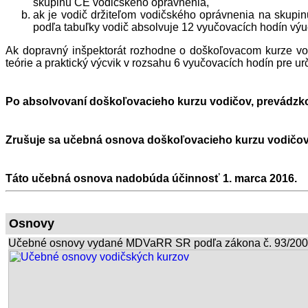
skupinu CE vodičského oprávnenia,
ak je vodič držiteľom vodičského oprávnenia na skupi
podľa tabuľky vodič absolvuje 12 vyučovacích hodín výu
Ak dopravný inšpektorát rozhodne o doškoľovacom kurze vod
teórie a praktický výcvik v rozsahu 6 vyučovacích hodín pre 
Po absolvovaní doškoľovacieho kurzu vodičov, prevádzkova
Zrušuje sa učebná osnova doškoľovacieho kurzu vodičov 
Táto učebná osnova nadobúda účinnosť 1. marca 2016.
Osnovy
Učebné osnovy vydané MDVaRR SR podľa zákona č. 93/2005 