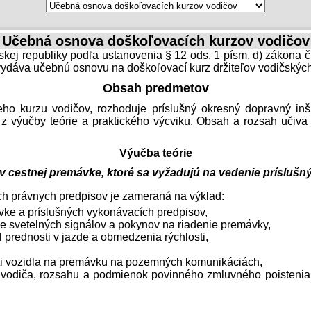
Učebná osnova doškoľovacích kurzov vodičov
skej republiky podľa ustanovenia § 12 ods. 1 písm. d) zákona č
 vydáva učebnú osnovu na doškoľovací kurz držiteľov vodičských
Obsah predmetov
ho kurzu vodičov, rozhoduje príslušný okresný dopravný inšpe
á z výučby teórie a praktického výcviku. Obsah a rozsah učiva
Výučba teórie
 v cestnej premávke, ktoré sa vyžadujú na vedenie príslušn
ch právnych predpisov je zameraná na výklad:
vke a príslušných vykonávacích predpisov,
e svetelných signálov a pokynov na riadenie premávky,
l prednosti v jazde a obmedzenia rýchlosti,
sti vozidla na premávku na pozemných komunikáciách,
i vodiča, rozsahu a podmienok povinného zmluvného poisten