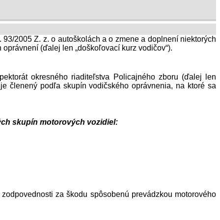
. 93/2005 Z. z. o autoškolách a o zmene a doplnení niektorých
 oprávnení (ďalej len „doškoľovací kurz vodičov“).
ktorát okresného riaditeľstva Policajného zboru (ďalej len
 je členený podľa skupín vodičského oprávnenia, na ktoré sa
ých skupín motorových vozidiel:
ia zodpovednosti za škodu spôsobenú prevádzkou motorového