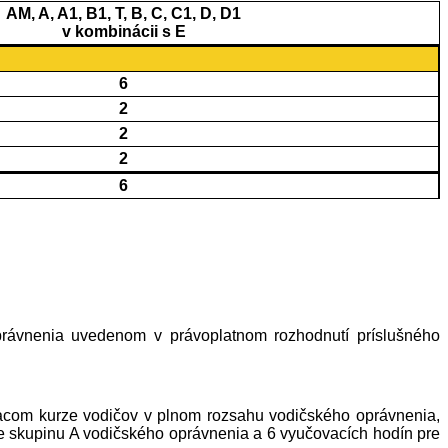
AM, A, A1, B1, T, B, C, C1, D, D1
v kombinácii s E
6
2
2
2
6
právnenia uvedenom v právoplatnom rozhodnutí príslušného
vacom kurze vodičov v plnom rozsahu vodičského oprávnenia,
re skupinu A vodičského oprávnenia a 6 vyučovacích hodín pre