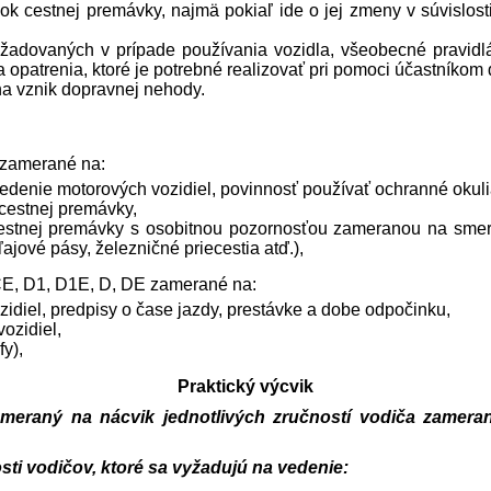
ok cestnej premávky, najmä pokiaľ ide o jej zmeny v súvislost
adovaných v prípade používania vozidla, všeobecné pravidlá
a opatrenia, ktoré je potrebné realizovať pri pomoci účastníkom
 na vznik dopravnej nehody.
A zamerané na:
enie motorových vozidiel, povinnosť používať ochranné okuliar
 cestnej premávky,
cestnej premávky s osobitnou pozornosťou zameranou na smero
ajové pásy, železničné priecestia atď.),
 CE, D1, D1E, D, DE zamerané na:
diel, predpisy o čase jazdy, prestávke a dobe odpočinku,
ozidiel,
y),
Praktický výcvik
meraný na nácvik jednotlivých zručností vodiča zameran
sti vodičov, ktoré sa vyžadujú na vedenie: