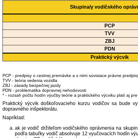
Skupina/y vodičského opráv
PCP
TVV
ZBJ
PDN
Praktický výcvik
PCP - predpisy o cestnej premávke a s nimi súvisiace právne predpis
TVV - teória vedenia vozidla
ZBJ - zásady bezpečnej jazdy
PDN - problematika dopravnej nehodovosti
* - rozsah počtu hodín výučby teórie a praktického výcviku platí aj p
Praktický výcvik doškoľovacieho kurzu vodičov sa bude v
dopravného inšpektorátu.
Napríklad:
ak je vodič držiteľom vodičského oprávnenia na skupi
podľa tabuľky vodič absolvuje 12 vyučovacích hodín výu