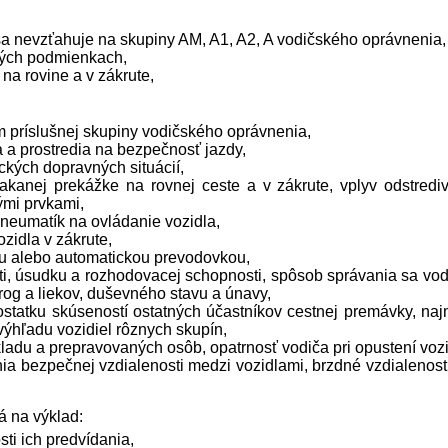
 sa nevzťahuje na skupiny AM, A1, A2, A vodičského oprávnenia,
tných podmienkach,
na rovine a v zákrute,
om príslušnej skupiny vodičského oprávnenia,
a a prostredia na bezpečnosť jazdy,
ických dopravných situácií,
kanej prekážke na rovnej ceste a v zákrute, vplyv odstredive
ými prvkami,
neumatík na ovládanie vozidla,
zidla v zákrute,
u alebo automatickou prevodovkou,
i, úsudku a rozhodovacej schopnosti, spôsob správania sa vod
rog a liekov, duševného stavu a únavy,
ostatku skúseností ostatných účastníkov cestnej premávky, najmä
 výhľadu vozidiel rôznych skupín,
ladu a prepravovaných osôb, opatrnosť vodiča pri opustení vozi
vania bezpečnej vzdialenosti medzi vozidlami, brzdné vzdialeno
 na výklad:
ti ich predvídania,