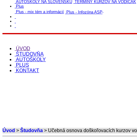
AUTOŠKOLY NA SLOVENSKU
TERMÍNY KURZOV NA VODIČÁK
Plus
Plus - mix tém a informácií
Plus - Infozóna ASP
ÚVOD
ŠTUDOVŇA
AUTOŠKOLY
PLUS
KONTAKT
Úvod
>
Študovňa
> Učebná osnova doškoľovacích kurzov vo