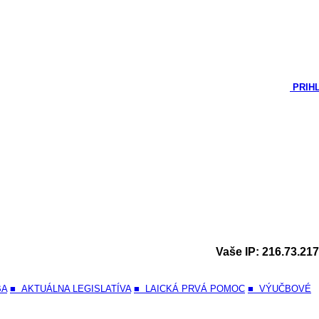
PRIH
Vaše IP: 216.73.217
BA
■ AKTUÁLNA LEGISLATÍVA
■ LAICKÁ PRVÁ POMOC
■ VÝUČBOVÉ