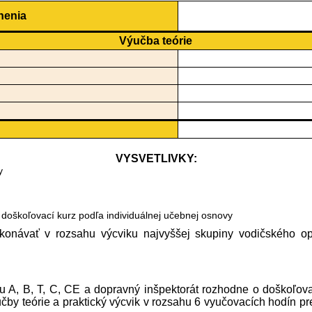
nenia
Výučba teórie
VYSVETLIVKY:
y
re doškoľovací kurz podľa individuálnej učebnej osnovy
ykonávať v rozsahu výcviku najvyššej skupiny vodičského o
nu A, B, T, C, CE a dopravný inšpektorát rozhodne o doškoľo
čby teórie a praktický výcvik v rozsahu 6 vyučovacích hodín p