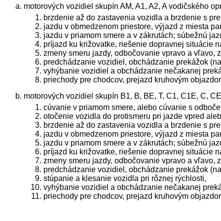
motorových vozidiel skupín AM, A1, A2, A vodičského o
brzdenie až do zastavenia vozidla a brzdenie s p
jazdu v obmedzenom priestore, výjazd z miesta pa
jazdu v priamom smere a v zákrutách; súbežnú jaz
príjazd ku križovatke, riešenie dopravnej situácie n
zmeny smeru jazdy, odbočovanie vpravo a vľavo, 
predchádzanie vozidiel, obchádzanie prekážok (na
vyhýbanie vozidiel a obchádzanie nečakanej prekáž
priechody pre chodcov, prejazd kruhovým objazdom,
motorových vozidiel skupín B1, B, BE, T, C1, C1E, C, 
cúvanie v priamom smere, alebo cúvanie s odbočen
otočenie vozidla do protismeru pri jazde vpred aleb
brzdenie až do zastavenia vozidla a brzdenie s p
jazdu v obmedzenom priestore, výjazd z miesta pa
jazdu v priamom smere a v zákrutách; súbežnú jaz
príjazd ku križovatke, riešenie dopravnej situácie n
zmeny smeru jazdy, odbočovanie vpravo a vľavo, 
predchádzanie vozidiel, obchádzanie prekážok (na
stúpanie a klesanie vozidla pri rôznej rýchlosti,
vyhýbanie vozidiel a obchádzanie nečakanej prekáž
priechody pre chodcov, prejazd kruhovým objazdom,