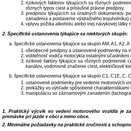
rizikových faktorov týkajúcich sa rôznych podmien
rôznych typov ciest a príslušné právne predpisy,
predpisov týkajúcich sa úradných dokumentov pož
zariadenia a postavenie výstražného trojuholníka) 
vplyvu požitia alkoholu alebo inej návykovej látky
2. Špecifické ustanovenia týkajúce sa niektorých skupín:
špecifické ustanovenia týkajúce sa skupín AM, A1, A2, 
všeobecné predpisy a ustanovené podmienky na ved
viditeľnosť vodiča motocykla ostatnými účastníkmi
rizikové faktory týkajúce sa rôznych podmienok 
kanálov, vodorovné značenie ciest, električkové koľ
špecifické ustanovenia týkajúce sa skupín C1, C1E, C,
ustanovené podmienky pre vedenie motorových vozi
prekážky vo výhľade spôsobené charakteristikami v
manipuláciu so záznamovým zariadením (tachograf
1. Praktický výcvik vo vedení motorového vozidla je za
premávke pri jazde v obci a mimo obce.
2. Minimálne požiadavky na praktické zručnosti a schopno