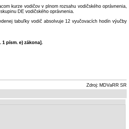
vacom kurze vodičov v plnom rozsahu vodičského oprávnenia,
re skupinu DE vodičského oprávnenia.
edenej tabuľky vodič absolvuje 12 vyučovacích hodín výučby
1 písm. e) zákona].
Zdroj: MDVaRR SR