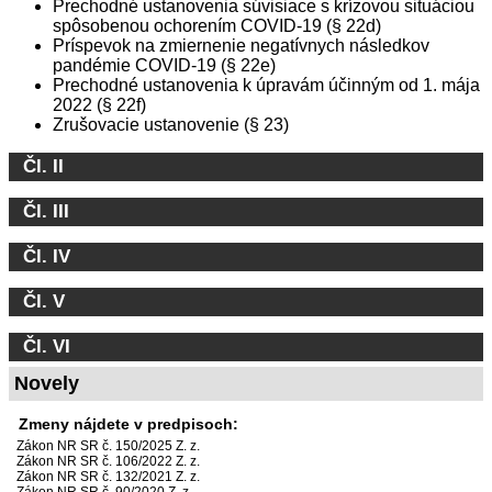
Prechodné ustanovenia súvisiace s krízovou situáciou
spôsobenou ochorením COVID-19 (§ 22d)
Príspevok na zmiernenie negatívnych následkov
pandémie COVID-19 (§ 22e)
Prechodné ustanovenia k úpravám účinným od 1. mája
2022 (§ 22f)
Zrušovacie ustanovenie (§ 23)
Čl. II
Čl. III
Čl. IV
Čl. V
Čl. VI
Novely
Zmeny nájdete v predpisoch:
Zákon NR SR č. 150/2025 Z. z.
Zákon NR SR č. 106/2022 Z. z.
Zákon NR SR č. 132/2021 Z. z.
Zákon NR SR č. 90/2020 Z. z.