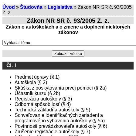
Úvod
»
Študovňa
»
Legislatíva
» Zákon NR SR č. 93/2005
Z. z.
Zákon NR SR č. 93/2005 Z. z.
Zákon o autoškolách a o zmene a doplnení niektorých
zákonov
Zobraziť všetko
Čl. I
Predmet úpravy (§ 1)
Autoškola (§ 2)
Skúška z poskytovania prvej pomoci (§ 2a)
Účastník kurzu (§ 2b)
Registrácia autoškoly (§ 3)
Odborná spôsobilosť (§ 4)
Technická základňa autoškoly (§ 5)
Schvaľovanie identifikačných zariadení a
programového vybavenia autoškoly (§ 5a)
Povinnosti prevádzkovateľa autoškoly (§ 6)
Zrušenie registrácie autoškoly (§ 7)