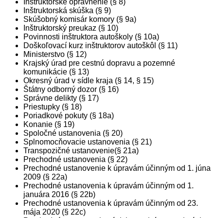
Inštruktorské oprávnenie (§ 8)
Inštruktorská skúška (§ 9)
Skúšobný komisár komory (§ 9a)
Inštruktorský preukaz (§ 10)
Povinnosti inštruktora autoškoly (§ 10a)
Doškoľovací kurz inštruktorov autoškôl (§ 11)
Ministerstvo (§ 12)
Krajský úrad pre cestnú dopravu a pozemné
komunikácie (§ 13)
Okresný úrad v sídle kraja (§ 14, § 15)
Štátny odborný dozor (§ 16)
Správne delikty (§ 17)
Priestupky (§ 18)
Poriadkové pokuty (§ 18a)
Konanie (§ 19)
Spoločné ustanovenia (§ 20)
Splnomocňovacie ustanovenia (§ 21)
Transpozičné ustanovenie(§ 21a)
Prechodné ustanovenia (§ 22)
Prechodné ustanovenie k úpravám účinným od 1. júna
2009 (§ 22a)
Prechodné ustanovenia k úpravám účinným od 1.
januára 2016 (§ 22b)
Prechodné ustanovenia k úpravám účinným od 23.
mája 2020 (§ 22c)