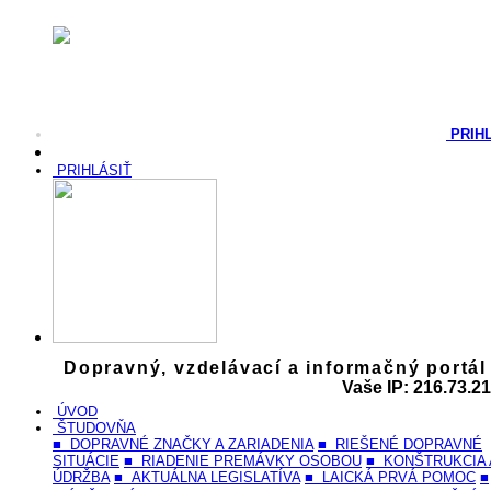
PRIH
PRIHLÁSIŤ
Dopravný, vzdelávací a informačný portál
Vaše IP: 216.73.21
ÚVOD
ŠTUDOVŇA
■ DOPRAVNÉ ZNAČKY A ZARIADENIA
■ RIEŠENÉ DOPRAVNÉ
SITUÁCIE
■ RIADENIE PREMÁVKY OSOBOU
■ KONŠTRUKCIA 
ÚDRŽBA
■ AKTUÁLNA LEGISLATÍVA
■ LAICKÁ PRVÁ POMOC
■