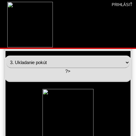
PRIHLÁSIŤ
Úvod
»
Študovňa
»
Plus
» Zodpovednosť za porušenie
povinností
Zodpovednosť za porušenie povinností
?>