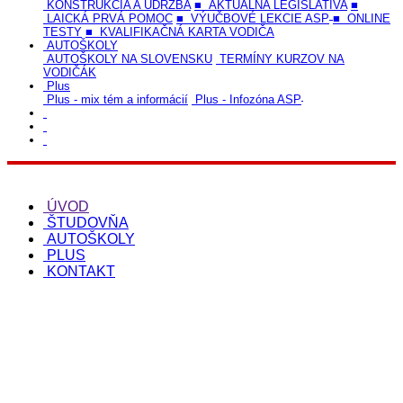
KONŠTRUKCIA A ÚDRŽBA
■ AKTUÁLNA LEGISLATÍVA
■
LAICKÁ PRVÁ POMOC
■ VÝUČBOVÉ LEKCIE ASP
■ ONLINE
TESTY
■ KVALIFIKAČNÁ KARTA VODIČA
AUTOŠKOLY
AUTOŠKOLY NA SLOVENSKU
TERMÍNY KURZOV NA
VODIČÁK
Plus
Plus - mix tém a informácií
Plus - Infozóna ASP
ÚVOD
ŠTUDOVŇA
AUTOŠKOLY
PLUS
KONTAKT