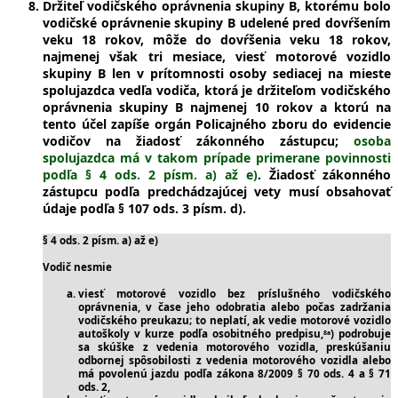
Držiteľ vodičského oprávnenia skupiny B, ktorému bolo
vodičské oprávnenie skupiny B udelené pred dovŕšením
veku 18 rokov, môže do dovŕšenia veku 18 rokov,
najmenej však tri mesiace, viesť motorové vozidlo
skupiny B len v prítomnosti osoby sediacej na mieste
spolujazdca vedľa vodiča, ktorá je držiteľom vodičského
oprávnenia skupiny B najmenej 10 rokov a ktorú na
tento účel zapíše orgán Policajného zboru do evidencie
vodičov na žiadosť zákonného zástupcu;
osoba
spolujazdca má v takom prípade primerane povinnosti
podľa § 4 ods. 2 písm. a) až e)
. Žiadosť zákonného
zástupcu podľa predchádzajúcej vety musí obsahovať
údaje podľa § 107 ods. 3 písm. d).
§ 4 ods. 2 písm. a) až e)
Vodič nesmie
viesť motorové vozidlo bez príslušného vodičského
oprávnenia, v čase jeho odobratia alebo počas zadržania
vodičského preukazu; to neplatí, ak vedie motorové vozidlo
autoškoly v kurze podľa osobitného predpisu,
) podrobuje
8a
sa skúške z vedenia motorového vozidla, preskúšaniu
odbornej spôsobilosti z vedenia motorového vozidla alebo
má povolenú jazdu podľa zákona 8/2009 § 70 ods. 4 a § 71
ods. 2,