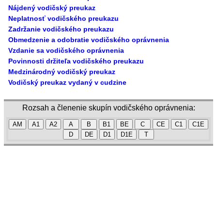
Nájdený vodičský preukaz
Neplatnosť vodičského preukazu
Zadržanie vodičského preukazu
Obmedzenie a odobratie vodičského oprávnenia
Vzdanie sa vodičského oprávnenia
Povinnosti držiteľa vodičského preukazu
Medzinárodný vodičský preukaz
Vodičský preukaz vydaný v cudzine
Rozsah a členenie skupín vodičského oprávnenia:
AM
A1
A2
A
B
B1
BE
C
CE
C1
C1E
D
DE
D1
D1E
T