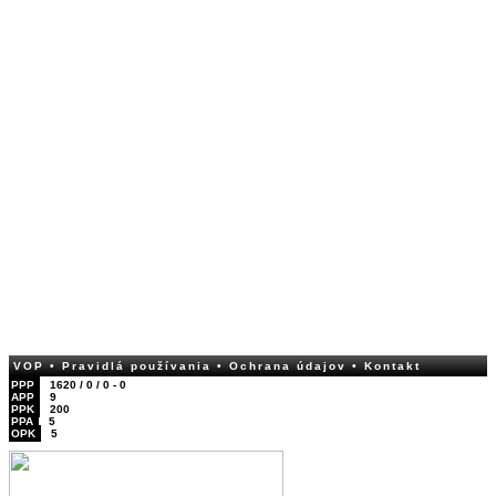
VOP
• Pravidlá používania
• Ochrana údajov
• Kontakt
PPP
1620 / 0 / 0 - 0
APP
9
PPK
200
PPA
5
OPK
5