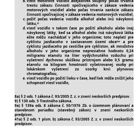
viesť motorové vozidlo akejkoľvek skupiny počas trvania
trestu zákazu činnosti spočívajúceho v zákaze vedenia
motorových vozidiel alebo počas trvania sankcie zákazu
činnosti spočívajúcej v zákaze vedenia motorových vozidiel,
požiť počas vedenia vozidla alkohol alebo inú návykovú
látku,
9)
viesť vozidlo v takom čase po požití alkoholu alebo inej
návykovej látky, keď sa alkohol alebo iná návyková látka
ešte môžu nachádzať v jeho organizme; toto neplatí pre
cyklistu jazdiaceho v zastavanom území obce
a pre
9a)
cyklistu jazdiaceho po cestičke pre cyklistov, ak množstvo
alkoholu v jeho organizme nepresiahne hodnotu 0,24
miligramu etanolu na liter vydýchnutého vzduchu pri
vyšetrení dychovou skúškou prístrojom alebo 0,5 gramu
etanolu na kilogram hmotnosti vyšetrovanej osoby pri
lekárskom vyšetrení zo vzorky krvi plynovou
chromatografiou,
viesť vozidlo po požití lieku v čase, keď liek môže znížiť jeho
schopnosť viesť vozidlo,
8a) § 2 ods. 1 zákona č. 93/2005 Z. z. v znení neskorších predpisov.
9) § 130 ods. 5 Trestného zákona.
9a) § 139a ods. 8 zákona č. 50/1976 Zb. o územnom plánovaní a
stavebnom poriadku (stavebný zákon) v znení neskorších
predpisov.
41a) § 2 ods. 1 písm. b) zákona č. 93/2005 Z. z. v znení neskorších
predpisov.