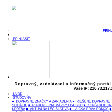
PRIH
PRIHLÁSIŤ
Dopravný, vzdelávací a informačný portál
Vaše IP: 216.73.217.
ÚVOD
ŠTUDOVŇA
■ DOPRAVNÉ ZNAČKY A ZARIADENIA
■ RIEŠENÉ DOPRAVNÉ
SITUÁCIE
■ RIADENIE PREMÁVKY OSOBOU
■ KONŠTRUKCIA 
ÚDRŽBA
■ AKTUÁLNA LEGISLATÍVA
■ LAICKÁ PRVÁ POMOC
■