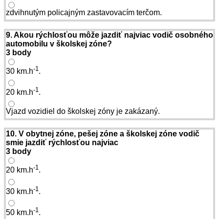
zdvihnutým policajným zastavovacím terčom.
9. Akou rýchlosťou môže jazdiť najviac vodič osobného
automobilu v školskej zóne?
3 body
-1
30 km.h
.
-1
20 km.h
.
Vjazd vozidiel do školskej zóny je zakázaný.
10. V obytnej zóne, pešej zóne a školskej zóne vodič
smie jazdiť rýchlosťou najviac
3 body
-1
20 km.h
.
-1
30 km.h
.
-1
50 km.h
.