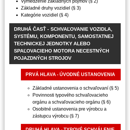
Vymedzenie základných pojmov (§ 2)
Základné druhy vozidiel (§ 3)
Kategórie vozidiel (§ 4)
DRUHÁ ČASŤ - SCHVAĽOVANIE VOZIDLA,
SYSTÉMU, KOMPONENTU, SAMOSTATNEJ
TECHNICKEJ JEDNOTKY ALEBO
SPAĽOVACIEHO MOTORA NECESTNÝCH
POJAZDNÝCH STROJOV
PRVÁ HLAVA - ÚVODNÉ USTANOVENIA
Základné ustanovenia o schvaľovaní (§ 5)
Povinnosti typového schvaľovacieho
orgánu a schvaľovacieho orgánu (§ 6)
Osobitné ustanovenia pre výrobcu a
zástupcu výrobcu (§ 7)
DRUHÁ HLAVA - TYPOVÉ SCHVÁLENIE