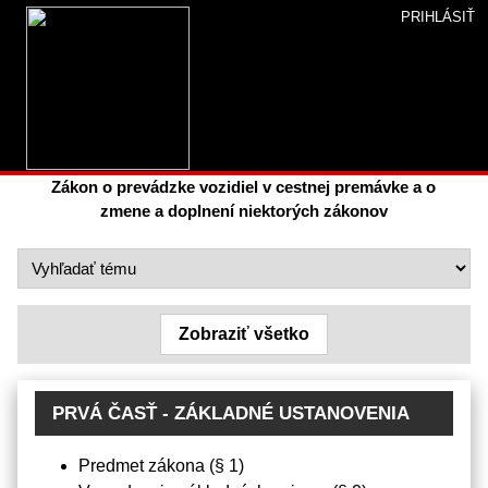
PRIHLÁSIŤ
Úvod
»
Študovňa
»
Legislatíva
» Zákon NR SR č. 106/2018 Z.
z.
Zákon NR SR č. 106/2018 Z. z.
Zákon o prevádzke vozidiel v cestnej premávke a o
zmene a doplnení niektorých zákonov
Zobraziť všetko
PRVÁ ČASŤ - ZÁKLADNÉ USTANOVENIA
Predmet zákona (§ 1)