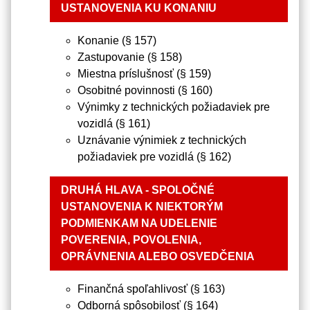
USTANOVENIA KU KONANIU
Konanie (§ 157)
Zastupovanie (§ 158)
Miestna príslušnosť (§ 159)
Osobitné povinnosti (§ 160)
Výnimky z technických požiadaviek pre
vozidlá (§ 161)
Uznávanie výnimiek z technických
požiadaviek pre vozidlá (§ 162)
DRUHÁ HLAVA - SPOLOČNÉ
USTANOVENIA K NIEKTORÝM
PODMIENKAM NA UDELENIE
POVERENIA, POVOLENIA,
OPRÁVNENIA ALEBO OSVEDČENIA
Finančná spoľahlivosť (§ 163)
Odborná spôsobilosť (§ 164)