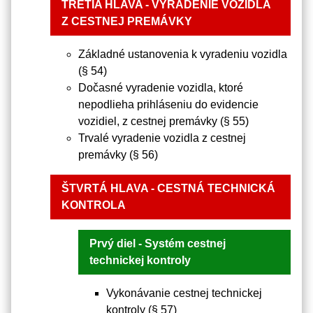
TRETIA HLAVA - VYRADENIE VOZIDLA
Z CESTNEJ PREMÁVKY
Základné ustanovenia k vyradeniu vozidla
(§ 54)
Dočasné vyradenie vozidla, ktoré
nepodlieha prihláseniu do evidencie
vozidiel, z cestnej premávky (§ 55)
Trvalé vyradenie vozidla z cestnej
premávky (§ 56)
ŠTVRTÁ HLAVA - CESTNÁ TECHNICKÁ
KONTROLA
Prvý diel - Systém cestnej
technickej kontroly
Vykonávanie cestnej technickej
kontroly (§ 57)