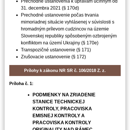
Prechodné ustanovenia k úpravám účinným od
31. decembra 2021 (§ 170d)
Prechodné ustanovenie počas trvania
mimoriadnej situácie vyhlásenej v súvislosti s
hromadným prílevom cudzincov na územie
Slovenskej republiky spôsobeným ozbrojeným
konfliktom na území Ukrajiny (§ 170e)
Transpozičné ustanovenie (§ 171)
Zrušovacie ustanovenie (§ 172)
Prílohy k zákonu NR SR č. 106/2018 Z. z.
Príloha č. 1:
PODMIENKY NA ZRIADENIE
STANICE TECHNICKEJ
KONTROLY, PRACOVISKA
EMISNEJ KONTROLY A
PRACOVISKA KONTROLY
ORIGINALITY NAD RÁMEC