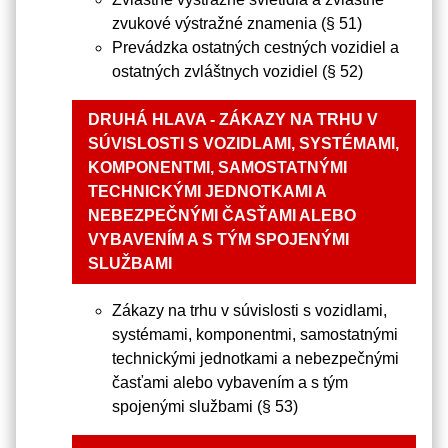
zvukové výstražné znamenia (§ 51)
Prevádzka ostatných cestných vozidiel a
ostatných zvláštnych vozidiel (§ 52)
DRUHÁ HLAVA - ZÁKAZY NA TRHU V
SÚVISLOSTI S VOZIDLAMI, SYSTÉMAMI,
KOMPONENTMI, SAMOSTATNÝMI
TECHNICKÝMI JEDNOTKAMI A
NEBEZPEČNÝMI ČASŤAMI ALEBO
VYBAVENÍM A S TÝM SPOJENÝMI
SLUŽBAMI
Zákazy na trhu v súvislosti s vozidlami,
systémami, komponentmi, samostatnými
technickými jednotkami a nebezpečnými
časťami alebo vybavením a s tým
spojenými službami (§ 53)