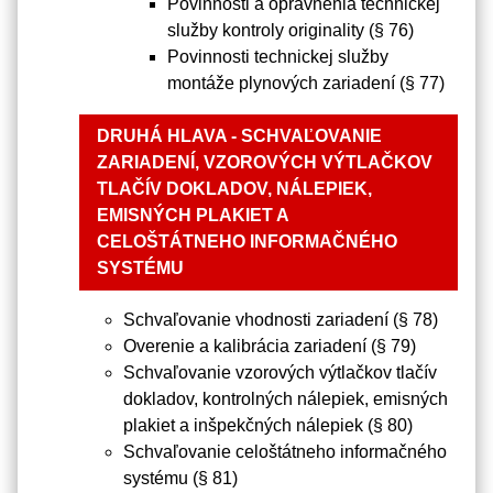
Povinnosti a oprávnenia technickej
služby kontroly originality (§ 76)
Povinnosti technickej služby
montáže plynových zariadení (§ 77)
DRUHÁ HLAVA - SCHVAĽOVANIE
ZARIADENÍ, VZOROVÝCH VÝTLAČKOV
TLAČÍV DOKLADOV, NÁLEPIEK,
EMISNÝCH PLAKIET A
CELOŠTÁTNEHO INFORMAČNÉHO
SYSTÉMU
Schvaľovanie vhodnosti zariadení (§ 78)
Overenie a kalibrácia zariadení (§ 79)
Schvaľovanie vzorových výtlačkov tlačív
dokladov, kontrolných nálepiek, emisných
plakiet a inšpekčných nálepiek (§ 80)
Schvaľovanie celoštátneho informačného
systému (§ 81)