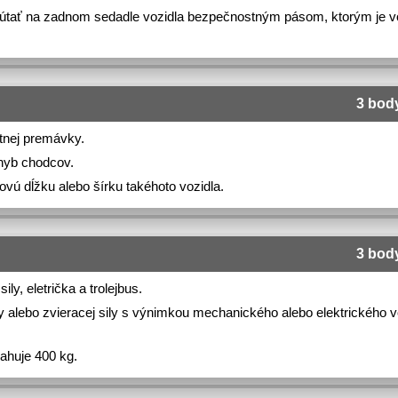
ripútať na zadnom sedadle vozidla bezpečnostným pásom, ktorým je v
3 bod
stnej premávky.
ohyb chodcov.
ovú dĺžku alebo šírku takéhoto vozidla.
3 bod
ly, eletrička a trolejbus.
ly alebo zvieracej sily s výnimkou mechanického alebo elektrického v
ahuje 400 kg.