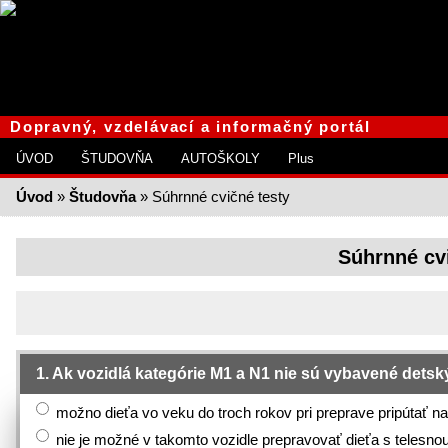
Dopravný, vzdelávací a informačný portál
ÚVOD
ŠTUDOVŇA
AUTOŠKOLY
Plus
Úvod
»
Študovňa
» Súhrnné cvičné testy
Súhrnné cvi
1. Ak vozidlá kategórie M1 a N1 nie sú vybavené dets
možno dieťa vo veku do troch rokov pri preprave pripútať
nie je možné v takomto vozidle prepravovať dieťa s teles