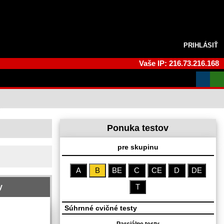
PRIHLÁSIŤ
Vaše IP: 216.73.216.168
Ponuka testov
pre skupinu
A
B
BE
C
CE
D
DE
y
T
Súhrnné cvičné testy