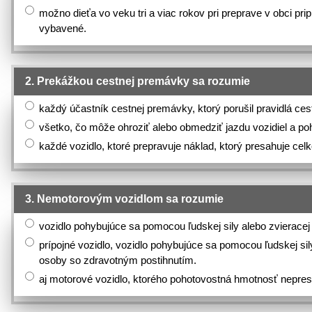
možno dieťa vo veku tri a viac rokov pri preprave v obci p
vybavené.
2. Prekážkou cestnej premávky sa rozumie
každý účastník cestnej premávky, ktorý porušil pravidlá ce
všetko, čo môže ohroziť alebo obmedziť jazdu vozidiel a p
každé vozidlo, ktoré prepravuje náklad, ktorý presahuje celk
3. Nemotorovým vozidlom sa rozumie
vozidlo pohybujúce sa pomocou ľudskej sily alebo zvieracej si
prípojné vozidlo, vozidlo pohybujúce sa pomocou ľudskej si
osoby so zdravotným postihnutím.
aj motorové vozidlo, ktorého pohotovostná hmotnosť nepres