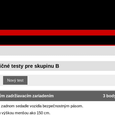
čné testy pre skupinu B
kým zadržiavacím zariadením
3 bod
 na zadnom sedadle vozidla bezpečnostným pásom.
nou výškou menšou ako 150 cm.