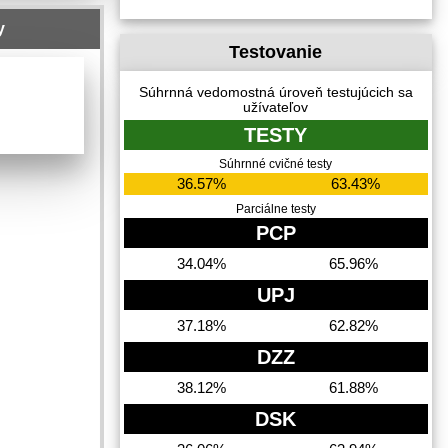
y
Testovanie
Súhrnná vedomostná úroveň testujúcich sa
užívateľov
TESTY
Súhrnné cvičné testy
36.57%
63.43%
Parciálne testy
PCP
34.04%
65.96%
UPJ
37.18%
62.82%
DZZ
38.12%
61.88%
DSK