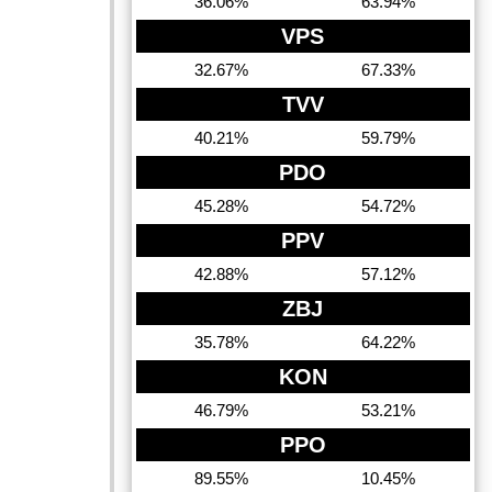
36.06%
63.94%
VPS
32.67%
67.33%
TVV
40.21%
59.79%
PDO
45.28%
54.72%
PPV
42.88%
57.12%
ZBJ
35.78%
64.22%
KON
46.79%
53.21%
PPO
89.55%
10.45%