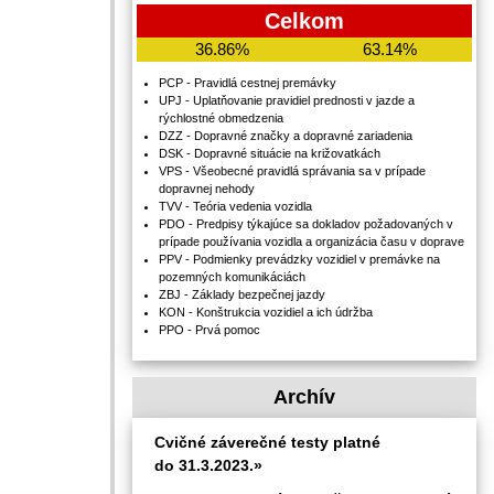
Celkom
36.86%
63.14%
PCP - Pravidlá cestnej premávky
UPJ - Uplatňovanie pravidiel prednosti v jazde a
rýchlostné obmedzenia
DZZ - Dopravné značky a dopravné zariadenia
DSK - Dopravné situácie na križovatkách
VPS - Všeobecné pravidlá správania sa v prípade
dopravnej nehody
TVV - Teória vedenia vozidla
PDO - Predpisy týkajúce sa dokladov požadovaných v
prípade používania vozidla a organizácia času v doprave
PPV - Podmienky prevádzky vozidiel v premávke na
pozemných komunikáciách
ZBJ - Základy bezpečnej jazdy
KON - Konštrukcia vozidiel a ich údržba
PPO - Prvá pomoc
Archív
Cvičné záverečné testy platné
do 31.3.2023.»